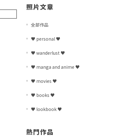
照片文章
全部作品
♥ personal ♥
♥ wanderlust ♥
♥ manga and anime ♥
♥ movies ♥
♥ books ♥
♥ lookbook ♥
熱門作品