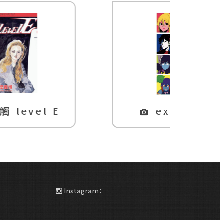
expecations
Instagram：