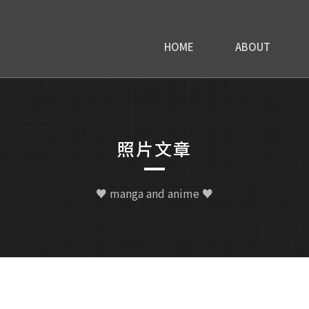
HOME
ABOUT
照片文章
♥ manga and anime ♥