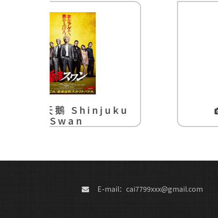
uku
只想告訴你
E-mail：cai7799xxx@gmail.com