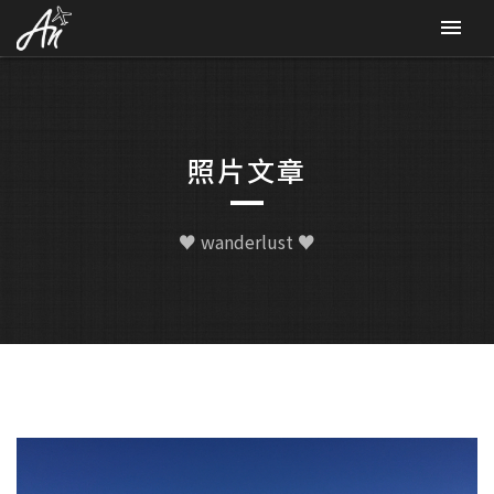
CONTACT
照片文章
♥ wanderlust ♥