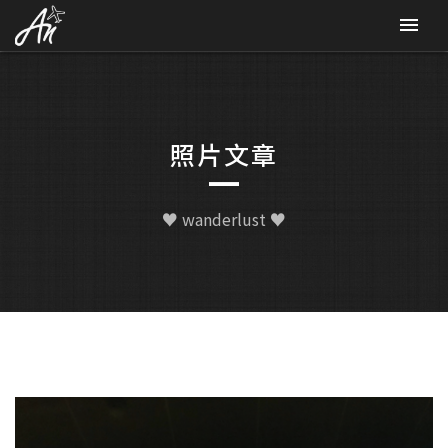
CONTACT
照片文章
♥ wanderlust ♥